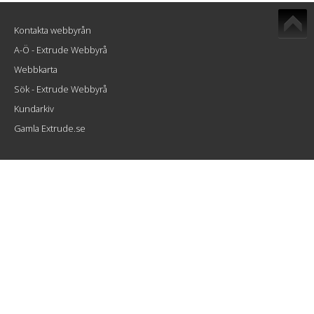
Kontakta webbyrån
A-Ö - Extrude Webbyrå
Webbkarta
Sök - Extrude Webbyrå
Kundarkiv
Gamla Extrude.se
Extrude Interactive AB
Atlasgatan 8
802 86 Gävle
info@extrude.se