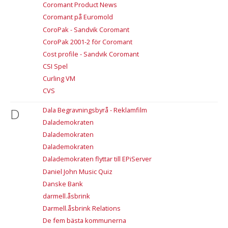
Coromant Product News
Coromant på Euromold
CoroPak - Sandvik Coromant
CoroPak 2001-2 för Coromant
Cost profile - Sandvik Coromant
CSI Spel
Curling VM
CVS
D
Dala Begravningsbyrå - Reklamfilm
Dalademokraten
Dalademokraten
Dalademokraten
Dalademokraten flyttar till EPiServer
Daniel John Music Quiz
Danske Bank
darmell.åsbrink
Darmell.åsbrink Relations
De fem bästa kommunerna