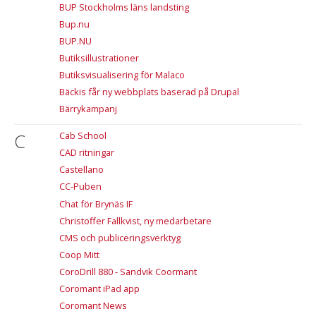
BUP Stockholms läns landsting
Bup.nu
BUP.NU
Butiksillustrationer
Butiksvisualisering för Malaco
Bäckis får ny webbplats baserad på Drupal
Bärrykampanj
C
Cab School
CAD ritningar
Castellano
CC-Puben
Chat för Brynäs IF
Christoffer Fallkvist, ny medarbetare
CMS och publiceringsverktyg
Coop Mitt
CoroDrill 880 - Sandvik Coormant
Coromant iPad app
Coromant News