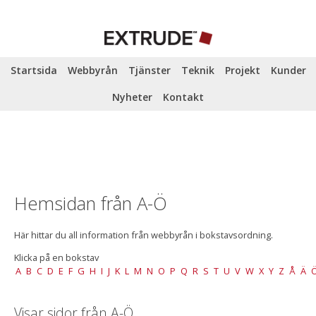
Startsida
Webbyrån
Tjänster
Teknik
Projekt
Kunder
Nyheter
Kontakt
Hemsidan från A-Ö
Här hittar du all information från webbyrån i bokstavsordning.
Klicka på en bokstav
A
B
C
D
E
F
G
H
I
J
K
L
M
N
O
P
Q
R
S
T
U
V
W
X
Y
Z
Å
Ä
Visar sidor från A-Ö