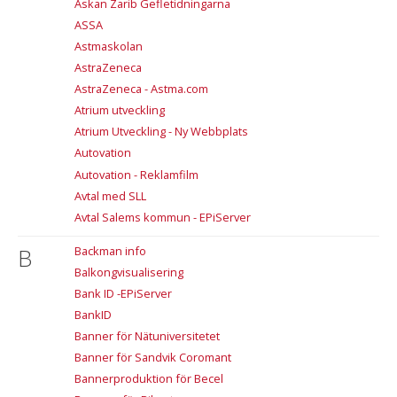
Askan Zarib Gefletidningarna
ASSA
Astmaskolan
AstraZeneca
AstraZeneca - Astma.com
Atrium utveckling
Atrium Utveckling - Ny Webbplats
Autovation
Autovation - Reklamfilm
Avtal med SLL
Avtal Salems kommun - EPiServer
B
Backman info
Balkongvisualisering
Bank ID -EPiServer
BankID
Banner för Nätuniversitetet
Banner för Sandvik Coromant
Bannerproduktion för Becel