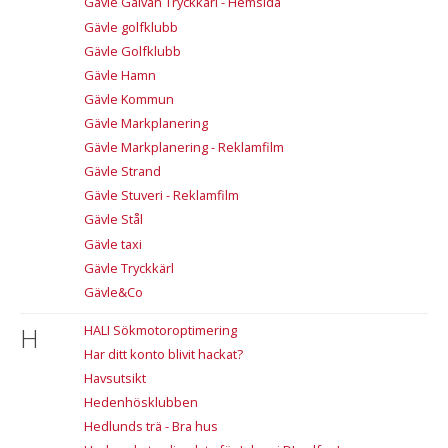
Gävle Galvan Tryckkärl - Hemsida
Gävle golfklubb
Gävle Golfklubb
Gävle Hamn
Gävle Kommun
Gävle Markplanering
Gävle Markplanering - Reklamfilm
Gävle Strand
Gävle Stuveri - Reklamfilm
Gävle Stål
Gävle taxi
Gävle Tryckkärl
Gävle&Co
H
HALI Sökmotoroptimering
Har ditt konto blivit hackat?
Havsutsikt
Hedenhösklubben
Hedlunds trä - Bra hus