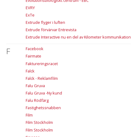
Evolutionsbiologiskt centrum - EBC
EVRY
ExTe
Extrude flyger i luften
Extrude förvärvar Entrevista
Extrude Interactive nu en del av Kilometer kommunikation
F
Facebook
Fairmate
Faktureringsracet
Falck
Falck - Reklamfilm
Falu Gruva
Falu Gruva -Ny kund
Falu Rödfärg
Fastighetssnabben
Film
Film Stockholm
Film Stockholm