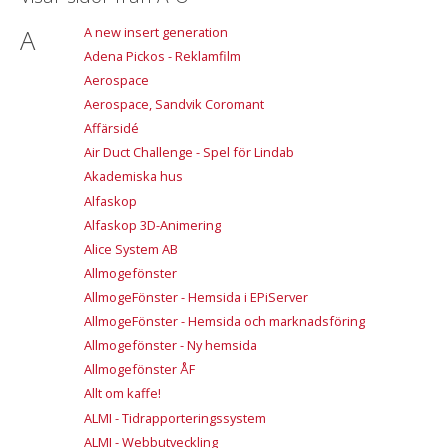
A
A new insert generation
Adena Pickos - Reklamfilm
Aerospace
Aerospace, Sandvik Coromant
Affärsidé
Air Duct Challenge - Spel för Lindab
Akademiska hus
Alfaskop
Alfaskop 3D-Animering
Alice System AB
Allmogefönster
AllmogeFönster - Hemsida i EPiServer
AllmogeFönster - Hemsida och marknadsföring
Allmogefönster - Ny hemsida
Allmogefönster ÅF
Allt om kaffe!
ALMI - Tidrapporteringssystem
ALMI - Webbutveckling