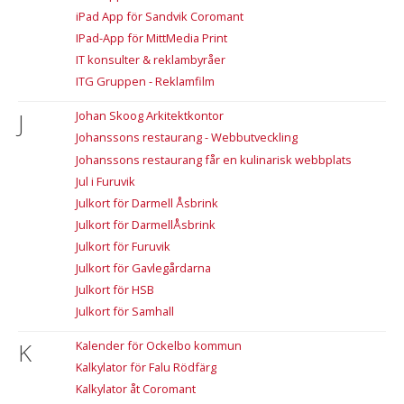
iPad App för Sandvik Coromant
IPad-App för MittMedia Print
IT konsulter & reklambyråer
ITG Gruppen - Reklamfilm
J
Johan Skoog Arkitektkontor
Johanssons restaurang - Webbutveckling
Johanssons restaurang får en kulinarisk webbplats
Jul i Furuvik
Julkort för Darmell Åsbrink
Julkort för DarmellÅsbrink
Julkort för Furuvik
Julkort för Gavlegårdarna
Julkort för HSB
Julkort för Samhall
K
Kalender för Ockelbo kommun
Kalkylator för Falu Rödfärg
Kalkylator åt Coromant