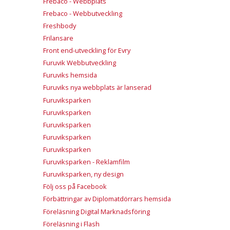
Frebaco - Webbplats
Frebaco - Webbutveckling
Freshbody
Frilansare
Front end-utveckling för Evry
Furuvik Webbutveckling
Furuviks hemsida
Furuviks nya webbplats är lanserad
Furuviksparken
Furuviksparken
Furuviksparken
Furuviksparken
Furuviksparken
Furuviksparken - Reklamfilm
Furuviksparken, ny design
Följ oss på Facebook
Förbättringar av Diplomatdörrars hemsida
Föreläsning Digital Marknadsföring
Föreläsning i Flash