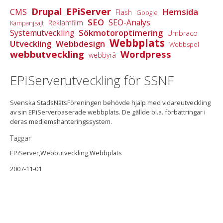
Drupal
EPiServer
Hemsida
CMS
Flash
Google
SEO
SEO-Analys
Reklamfilm
Kampanjsajt
Sökmotoroptimering
Systemutveckling
Umbraco
Webbplats
Utveckling
Webbdesign
Webbspel
webbutveckling
Wordpress
webbyrå
EPIServerutveckling för SSNF
Svenska StadsNätsFöreningen behövde hjälp med vidareutveckling
av sin EPiServerbaserade webbplats. De gällde bl.a. förbättringar i
deras medlemshanteringssystem.
Taggar
EPiServer,Webbutveckling,Webbplats
2007-11-01