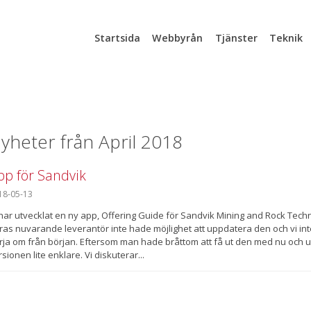
Startsida
Webbyrån
Tjänster
Teknik
yheter från April 2018
pp för Sandvik
18-05-13
 har utvecklat en ny app, Offering Guide för Sandvik Mining and Rock Tec
ras nuvarande leverantör inte hade möjlighet att uppdatera den och vi inte fi
rja om från början. Eftersom man hade bråttom att få ut den med nu och 
sionen lite enklare. Vi diskuterar...