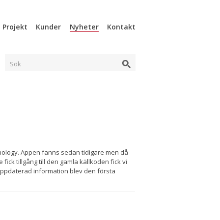
Projekt
Kunder
Nyheter
Kontakt
Sök
hnology. Appen fanns sedan tidigare men då
ck tillgång till den gamla källkoden fick vi
uppdaterad information blev den första