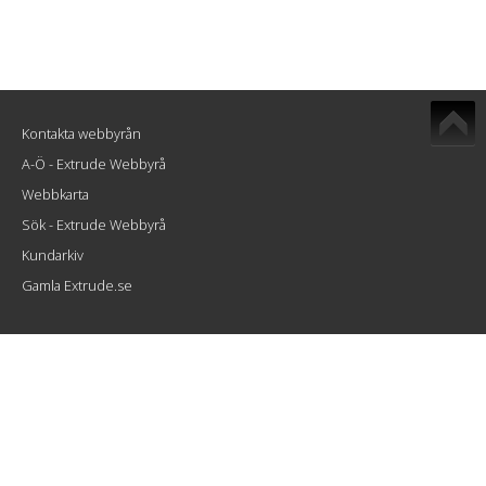
Kontakta webbyrån
A-Ö - Extrude Webbyrå
Webbkarta
Sök - Extrude Webbyrå
Kundarkiv
Gamla Extrude.se
Extrude Interactive AB
Atlasgatan 8
802 86 Gävle
info@extrude.se