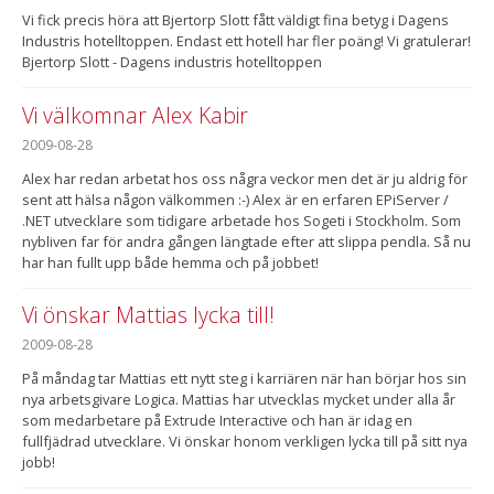
Vi fick precis höra att Bjertorp Slott fått väldigt fina betyg i Dagens
Industris hotelltoppen. Endast ett hotell har fler poäng! Vi gratulerar!
Bjertorp Slott - Dagens industris hotelltoppen
Vi välkomnar Alex Kabir
2009-08-28
Alex har redan arbetat hos oss några veckor men det är ju aldrig för
sent att hälsa någon välkommen :-) Alex är en erfaren EPiServer /
.NET utvecklare som tidigare arbetade hos Sogeti i Stockholm. Som
nybliven far för andra gången längtade efter att slippa pendla. Så nu
har han fullt upp både hemma och på jobbet!
Vi önskar Mattias lycka till!
2009-08-28
På måndag tar Mattias ett nytt steg i karriären när han börjar hos sin
nya arbetsgivare Logica. Mattias har utvecklas mycket under alla år
som medarbetare på Extrude Interactive och han är idag en
fullfjädrad utvecklare. Vi önskar honom verkligen lycka till på sitt nya
jobb!