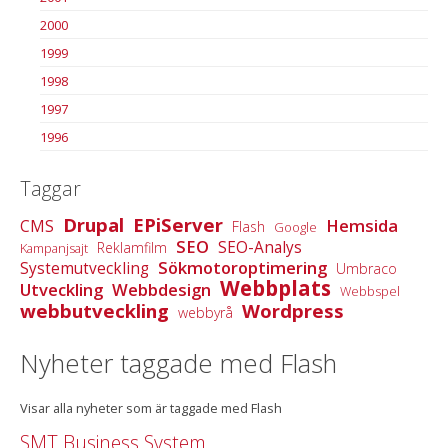
2000
1999
1998
1997
1996
Taggar
Drupal
EPiServer
Hemsida
CMS
Flash
Google
SEO
SEO-Analys
Reklamfilm
Kampanjsajt
Sökmotoroptimering
Systemutveckling
Umbraco
Webbplats
Utveckling
Webbdesign
Webbspel
webbutveckling
Wordpress
webbyrå
Nyheter taggade med Flash
Visar alla nyheter som är taggade med Flash
SMT Business System