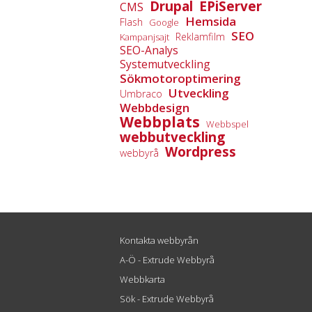
Drupal
EPiServer
CMS
Hemsida
Flash
Google
SEO
Reklamfilm
Kampanjsajt
SEO-Analys
Systemutveckling
Sökmotoroptimering
Utveckling
Umbraco
Webbdesign
Webbplats
Webbspel
webbutveckling
Wordpress
webbyrå
Kontakta webbyrån
A-Ö - Extrude Webbyrå
Webbkarta
Sök - Extrude Webbyrå