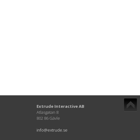
Extrude Interactive AB
Atlasgatan 8
802 86 Gävle
info@extrude.se