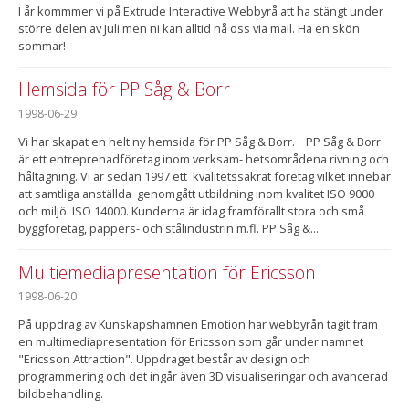
I år kommmer vi på Extrude Interactive Webbyrå att ha stängt under
större delen av Juli men ni kan alltid nå oss via mail. Ha en skön
sommar!
Hemsida för PP Såg & Borr
1998-06-29
Vi har skapat en helt ny hemsida för PP Såg & Borr. PP Såg & Borr
är ett entreprenadföretag inom verksam- hetsområdena rivning och
håltagning. Vi är sedan 1997 ett kvalitetssäkrat företag vilket innebär
att samtliga anställda genomgått utbildning inom kvalitet ISO 9000
och miljö ISO 14000. Kunderna är idag framförallt stora och små
byggföretag, pappers- och stålindustrin m.fl. PP Såg &...
Multiemediapresentation för Ericsson
1998-06-20
På uppdrag av Kunskapshamnen Emotion har webbyrån tagit fram
en multimediapresentation för Ericsson som går under namnet
"Ericsson Attraction". Uppdraget består av design och
programmering och det ingår även 3D visualiseringar och avancerad
bildbehandling.