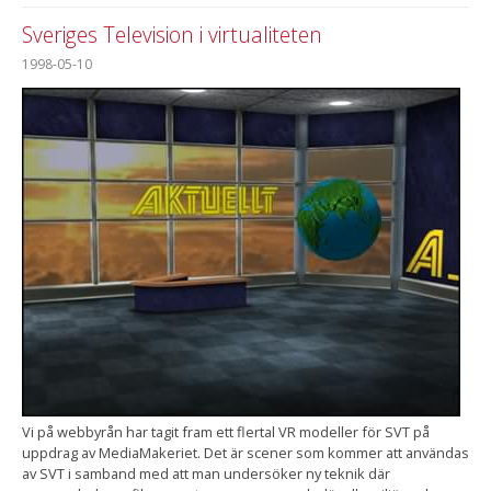
Sveriges Television i virtualiteten
1998-05-10
Vi på webbyrån har tagit fram ett flertal VR modeller för SVT på
uppdrag av MediaMakeriet. Det är scener som kommer att användas
av SVT i samband med att man undersöker ny teknik där