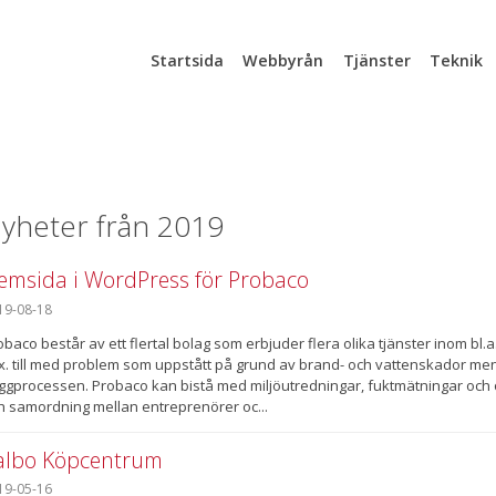
Startsida
Webbyrån
Tjänster
Teknik
yheter från 2019
emsida i WordPress för Probaco
19-08-18
obaco består av ett flertal bolag som erbjuder flera olika tjänster inom bl.a
ex. till med problem som uppstått på grund av brand- och vattenskador 
ggprocessen. Probaco kan bistå med miljöutredningar, fuktmätningar och o
h samordning mellan entreprenörer oc...
albo Köpcentrum
19-05-16