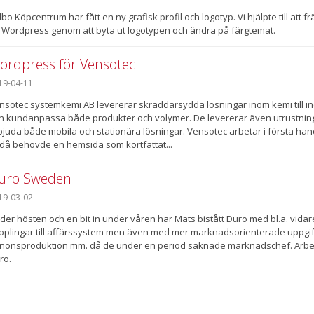
lbo Köpcentrum har fått en ny grafisk profil och logotyp. Vi hjälpte till a
 Wordpress genom att byta ut logotypen och ändra på färgtemat.
ordpress för Vensotec
19-04-11
nsotec systemkemi AB levererar skräddarsydda lösningar inom kemi till ind
n kundanpassa både produkter och volymer. De levererar även utrustning 
bjuda både mobila och stationära lösningar. Vensotec arbetar i första ha
då behövde en hemsida som kortfattat...
uro Sweden
19-03-02
der hösten och en bit in under våren har Mats bistått Duro med bl.a. vida
pplingar till affärssystem men även med mer marknadsorienterade uppgift
nonsproduktion mm. då de under en period saknade marknadschef. Arbete
ro.