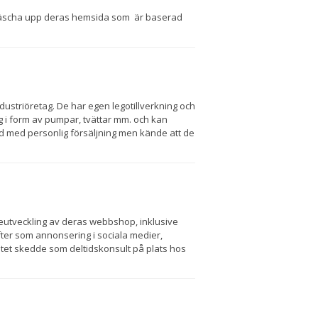
tt fräscha upp deras hemsida som är baserad
ustriöretag. De har egen legotillverkning och
i form av pumpar, tvättar mm. och kan
nd med personlig försäljning men kände att de
reutveckling av deras webbshop, inklusive
er som annonsering i sociala medier,
t skedde som deltidskonsult på plats hos