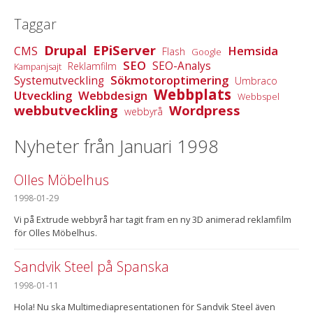
Taggar
Drupal
EPiServer
Hemsida
CMS
Flash
Google
SEO
SEO-Analys
Reklamfilm
Kampanjsajt
Sökmotoroptimering
Systemutveckling
Umbraco
Webbplats
Utveckling
Webbdesign
Webbspel
webbutveckling
Wordpress
webbyrå
Nyheter från Januari 1998
Olles Möbelhus
1998-01-29
Vi på Extrude webbyrå har tagit fram en ny 3D animerad reklamfilm
för Olles Möbelhus.
Sandvik Steel på Spanska
1998-01-11
Hola! Nu ska Multimediapresentationen för Sandvik Steel även