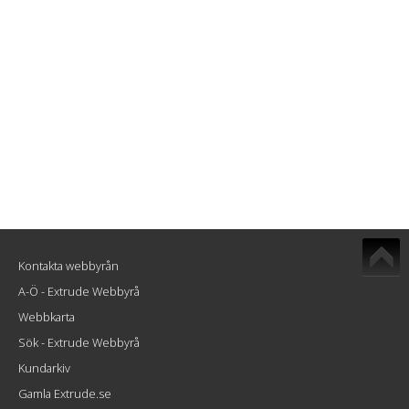
Kontakta webbyrån
A-Ö - Extrude Webbyrå
Webbkarta
Sök - Extrude Webbyrå
Kundarkiv
Gamla Extrude.se