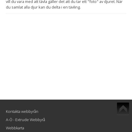
vill du vara med att tävla gäller det att du tar ett "foto" av djuret. När
du samlat alla djur kan du delta i en tävling.
Kontakta webbyrån
A-Ö - Extrude Webbyrå
Webbkarta