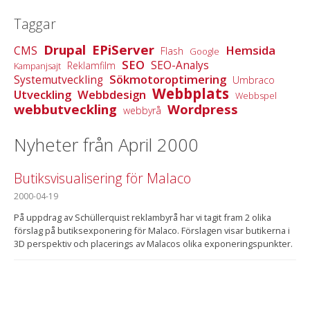
Taggar
Drupal
EPiServer
Hemsida
CMS
Flash
Google
SEO
SEO-Analys
Reklamfilm
Kampanjsajt
Sökmotoroptimering
Systemutveckling
Umbraco
Webbplats
Utveckling
Webbdesign
Webbspel
webbutveckling
Wordpress
webbyrå
Nyheter från April 2000
Butiksvisualisering för Malaco
2000-04-19
På uppdrag av Schüllerquist reklambyrå har vi tagit fram 2 olika
förslag på butiksexponering för Malaco. Förslagen visar butikerna i
3D perspektiv och placerings av Malacos olika exponeringspunkter.