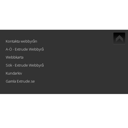
Kontakta webbyrån
A-Ö - Extrude Webbyrå
Webbkarta
Sök - Extrude Webbyrå
Kundarkiv
Gamla Extrude.se
Extrude Interactive AB
Atlasgatan 8
802 86 Gävle