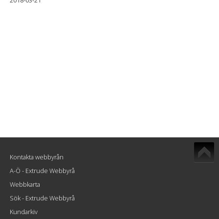
2018-03-21
Kontakta webbyrån
A-Ö - Extrude Webbyrå
Webbkarta
Sök - Extrude Webbyrå
Kundarkiv