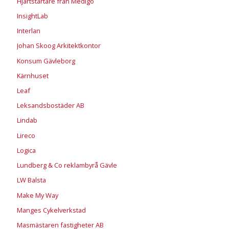
Hjärtstartare från Medigo
InsightLab
Interlan
Johan Skoog Arkitektkontor
Konsum Gävleborg
Kärnhuset
Leaf
Leksandsbostäder AB
Lindab
Lireco
Logica
Lundberg & Co reklambyrå Gävle
LW Balsta
Make My Way
Manges Cykelverkstad
Masmästaren fastigheter AB