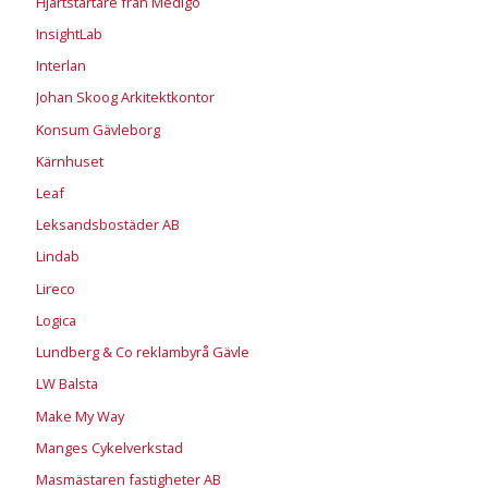
Hjärtstartare från Medigo
InsightLab
Interlan
Johan Skoog Arkitektkontor
Konsum Gävleborg
Kärnhuset
Leaf
Leksandsbostäder AB
Lindab
Lireco
Logica
Lundberg & Co reklambyrå Gävle
LW Balsta
Make My Way
Manges Cykelverkstad
Masmästaren fastigheter AB