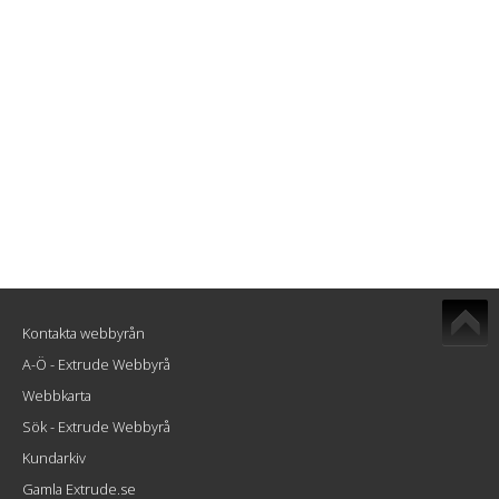
Kontakta webbyrån
A-Ö - Extrude Webbyrå
Webbkarta
Sök - Extrude Webbyrå
Kundarkiv
Gamla Extrude.se