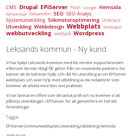
Drupal
EPiServer
Hemsida
CMS
Flash
Google
SEO
SEO-Analys
Reklamfilm
Kampanjsajt
Sökmotoroptimering
Systemutveckling
Umbraco
Webbplats
Utveckling
Webbdesign
Webbspel
webbutveckling
Wordpress
webbyrå
Leksands kommun - Ny kund
Vi har hjälpt Leksands kommun med lite mindre supportärenden
eftersom de inte riktigt får gehör från sin nuvarande partnera. De
känner att de behöver hjälp och råd för utveckling av sin EPiServer
webbplats och även hj'lp med utbildning av de redaktörer som
kommer att arbeta med den rent praktiskt.
Vi har lämnat en offert som de tackat ja till och nu kommer vi att
påbörja utvecklingen i EPiServer för att genomföra en hel del
förändringar.
Taggar
EPiServer,kommunwebbplats,Utveckling,Utbildning,Hemsida
2009-04-03