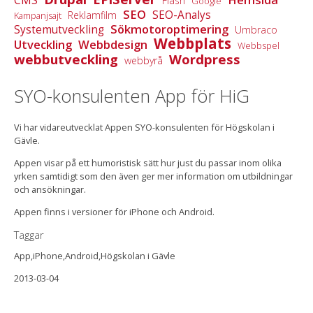
CMS
Flash
Google
SEO
SEO-Analys
Reklamfilm
Kampanjsajt
Sökmotoroptimering
Systemutveckling
Umbraco
Webbplats
Utveckling
Webbdesign
Webbspel
webbutveckling
Wordpress
webbyrå
SYO-konsulenten App för HiG
Vi har vidareutvecklat Appen SYO-konsulenten för Högskolan i
Gävle.
Appen visar på ett humoristisk sätt hur just du passar inom olika
yrken samtidigt som den även ger mer information om utbildningar
och ansökningar.
Appen finns i versioner för iPhone och Android.
Taggar
App,iPhone,Android,Högskolan i Gävle
2013-03-04