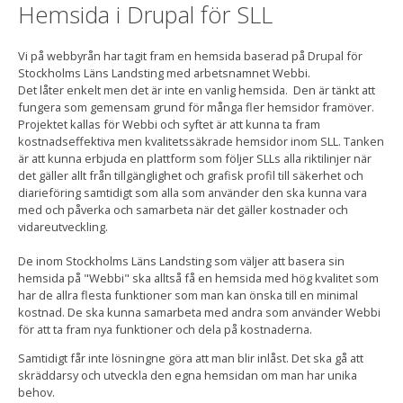
Hemsida i Drupal för SLL
Vi på webbyrån har tagit fram en hemsida baserad på Drupal för
Stockholms Läns Landsting med arbetsnamnet Webbi.
Det låter enkelt men det är inte en vanlig hemsida. Den är tänkt att
fungera som gemensam grund för många fler hemsidor framöver.
Projektet kallas för Webbi och syftet är att kunna ta fram
kostnadseffektiva men kvalitetssäkrade hemsidor inom SLL. Tanken
är att kunna erbjuda en plattform som följer SLLs alla riktilinjer när
det gäller allt från tillgänglighet och grafisk profil till säkerhet och
diarieföring samtidigt som alla som använder den ska kunna vara
med och påverka och samarbeta när det gäller kostnader och
vidareutveckling.
De inom Stockholms Läns Landsting som väljer att basera sin
hemsida på "Webbi" ska alltså få en hemsida med hög kvalitet som
har de allra flesta funktioner som man kan önska till en minimal
kostnad. De ska kunna samarbeta med andra som använder Webbi
för att ta fram nya funktioner och dela på kostnaderna.
Samtidigt får inte lösningne göra att man blir inlåst. Det ska gå att
skräddarsy och utveckla den egna hemsidan om man har unika
behov.