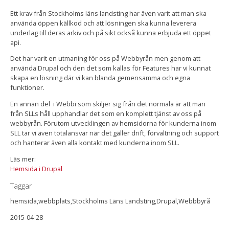
Ett krav från Stockholms läns landsting har även varit att man ska
använda öppen källkod och att lösningen ska kunna leverera
underlag till deras arkiv och på sikt också kunna erbjuda ett öppet
api.
Det har varit en utmaning för oss på Webbyrån men genom att
använda Drupal och den det som kallas för Features har vi kunnat
skapa en lösning där vi kan blanda gemensamma och egna
funktioner.
En annan del i Webbi som skiljer sig från det normala är att man
från SLLs håll upphandlar det som en komplett tjänst av oss på
webbyrån. Förutom utvecklingen av hemsidorna för kunderna inom
SLL tar vi även totalansvar när det gäller drift, förvaltning och support
och hanterar även alla kontakt med kunderna inom SLL.
Läs mer:
Hemsida i Drupal
Taggar
hemsida,webbplats,Stockholms Läns Landsting,Drupal,Webbbyrå
2015-04-28