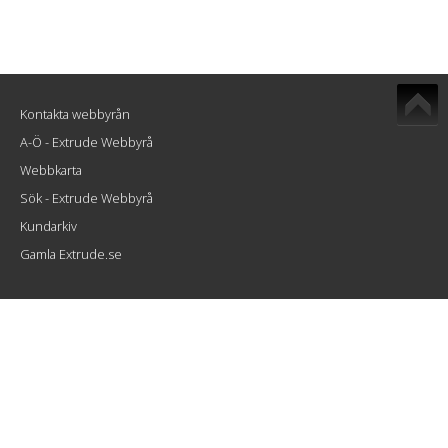
Kontakta webbyrån
A-Ö - Extrude Webbyrå
Webbkarta
Sök - Extrude Webbyrå
Kundarkiv
Gamla Extrude.se
Extrude Interactive AB
Atlasgatan 8
802 86 Gävle
info@extrude.se