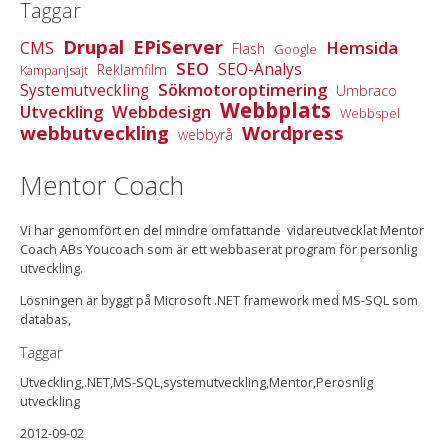
Taggar
Drupal
EPiServer
Hemsida
CMS
Flash
Google
SEO
SEO-Analys
Reklamfilm
Kampanjsajt
Sökmotoroptimering
Systemutveckling
Umbraco
Webbplats
Utveckling
Webbdesign
Webbspel
webbutveckling
Wordpress
webbyrå
Mentor Coach
Vi har genomfört en del mindre omfattande vidareutvecklat Mentor
Coach ABs Youcoach som är ett webbaserat program för personlig
utveckling.
Lösningen är byggt på Microsoft .NET framework med MS-SQL som
databas,
Taggar
Utveckling,.NET,MS-SQL,systemutveckling,Mentor,Perosnlig
utveckling
2012-09-02