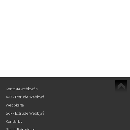
Kontakta webbyrån
A-Ö - Extrude Webbyrå
Webbkarta
Sök - Extrude Webbyrå
Kundarkiv
Gamla Extrude.se