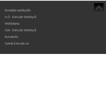
Kontakta webbyrån
A-Ö - Extrude Webbyrå
Webbkarta
Sök - Extrude Webbyrå
Kundarkiv
Gamla Extrude.se
Extrude Interactive AB
Atlasgatan 8
802 86 Gävle
info@extrude.se